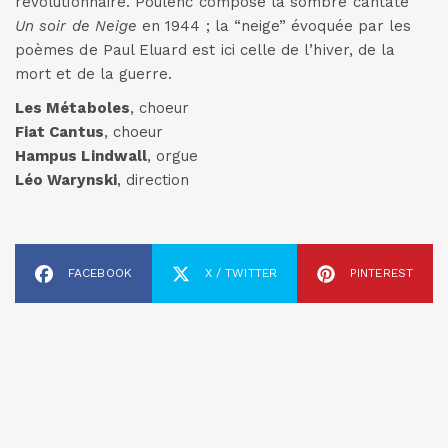
révolutionnaire. Poulenc compose la sombre cantate
Un soir de Neige
en 1944 ; la “neige” évoquée par les
poèmes de Paul Eluard est ici celle de l’hiver, de la
mort et de la guerre.
Les Métaboles
, choeur
Fiat Cantus
, choeur
Hampus Lindwall
, orgue
Léo Warynski
, direction
FACEBOOK
X / TWITTER
PINTEREST