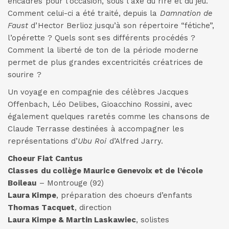
encadrés pour l’occasion, sous l’axe du rire et du jeu.
Comment celui-ci a été traité, depuis la
Damnation de
Faust
d’Hector Berlioz jusqu’à son répertoire “fétiche”,
l’opérette ? Quels sont ses différents procédés ?
Comment la liberté de ton de la période moderne
permet de plus grandes excentricités créatrices de
sourire ?
Un voyage en compagnie des célèbres Jacques
Offenbach, Léo Delibes, Gioacchino Rossini, avec
également quelques raretés comme les chansons de
Claude Terrasse destinées à accompagner les
représentations d’
Ubu Roi
d’Alfred Jarry.
Choeur Fiat Cantus
Classes du collège Maurice Genevoix et de l’école
Boileau
– Montrouge (92)
Laura Kimpe
, préparation des choeurs d’enfants
Thomas Tacquet
, direction
Laura Kimpe & Martin Laskawiec
, solistes